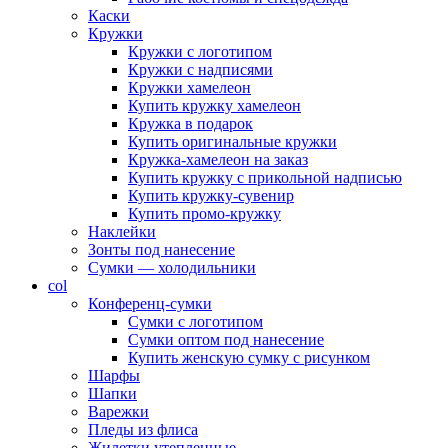
Каски
Кружки
Кружки с логотипом
Кружки с надписями
Кружки хамелеон
Купить кружку хамелеон
Кружка в подарок
Купить оригинальные кружки
Кружка-хамелеон на заказ
Купить кружку с прикольной надписью
Купить кружку-сувенир
Купить промо-кружку
Наклейки
Зонты под нанесение
Сумки — холодильники
col
Конференц-сумки
Сумки с логотипом
Сумки оптом под нанесение
Купить женскую сумку с рисунком
Шарфы
Шапки
Варежки
Пледы из флиса
Жилетки утепленные