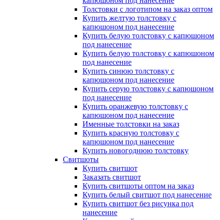
капюшоном под нанесение
Толстовки с логотипом на заказ оптом
Купить желтую толстовку с
капюшоном под нанесение
Купить белую толстовку с капюшоном
под нанесение
Купить белую толстовку с капюшоном
под нанесение
Купить синюю толстовку с
капюшоном под нанесение
Купить серую толстовку с капюшоном
под нанесение
Купить оранжевую толстовку с
капюшоном под нанесение
Именные толстовки на заказ
Купить красную толстовку с
капюшоном под нанесение
Купить новогоднюю толстовку
Свитшоты
Купить свитшот
Заказать свитшот
Купить свитшоты оптом на заказ
Купить белый свитшот под нанесение
Купить свитшот без рисунка под
нанесение