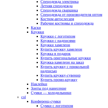
Спецодежда электрика
Летняя спецодежда
Спецодежда сварщика
Спецодежда от производителя оптом
Костюм автослесаря
Рабочие костюмы и спецодежда
Каски
Кружки
Кружки с логотипом
Кружки с надписями
Кружки хамелеон
Купить кружку хамелеон
Кружка в подарок
Купить оригинальные кружки
Кружка-хамелеон на заказ
Купить кружку с прикольной
надписью
Купить кружку-сувенир
Купить промо-кружку
Наклейки
Зонты под нанесение
Сумки — холодильники
col
Конференц-сумки
Сумки с логотипом