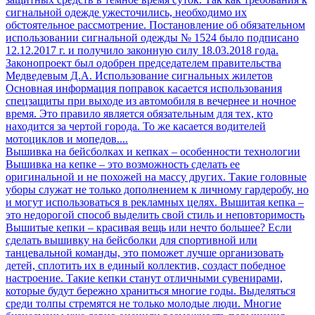
сигнальной одежде ужесточились, необходимо их
обстоятельное рассмотрение. Постановление об обязательном
использовании сигнальной одежды № 1524 было подписано
12.12.2017 г. и получило законную силу 18.03.2018 года.
Законопроект был одобрен председателем правительства
Медведевым Д.А. Использование сигнальных жилетов
Основная информация поправок касается использования
спецзащиты при выходе из автомобиля в вечернее и ночное
время. Это правило является обязательным для тех, кто
находится за чертой города. То же касается водителей
мотоциклов и мопедов....
Вышивка на бейсболках и кепках – особенности технологии
Вышивка на кепке – это возможность сделать ее
оригинальной и не похожей на массу других. Такие головные
уборы служат не только дополнением к личному гардеробу, но
и могут использоваться в рекламных целях. Вышитая кепка –
это недорогой способ выделить свой стиль и неповторимость
Вышитые кепки – красивая вещь или нечто большее? Если
сделать вышивку на бейсболки для спортивной или
танцевальной команды, это поможет лучше организовать
детей, сплотить их в единый коллектив, создаст победное
настроение. Такие кепки станут отличными сувенирами,
которые будут бережно храниться многие годы. Выделяться
среди толпы стремятся не только молодые люди. Многие