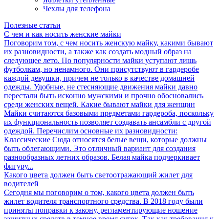
Чехлы для телефона
Полезные статьи
С чем и как носить женские майки
Поговорим том, с чем носить женскую майку, какими бывают
их разновидности, а также как создать модный образ на
следующее лето. По популярности майки уступают лишь
футболкам, но ненамного. Они присутствуют в гардеробе
каждой девушки, причем не только в качестве домашней
одежды. Удобные, не стесняющие движения майки давно
перестали быть исконно мужскими и прочно обосновались
среди женских вещей. Какие бывают майки для женщин
Майки считаются базовыми предметами гардероба, поскольку
их функциональность позволяет создавать ансамбли с другой
одеждой. Перечислим основные их разновидности:
Классические Сюда относятся белые вещи, которые должны
быть облегающими. Это отличный вариант для создания
разнообразных летних образов. Белая майка подчеркивает
фигуру...
Какого цвета должен быть светоотражающий жилет для
водителей
Сегодня мы поговорим о том, какого цвета должен быть
жилет водителя транспортного средства. В 2018 году были
приняты поправки к закону, регламентирующие ношение
защитных средств в темное время суток. Так как требования к