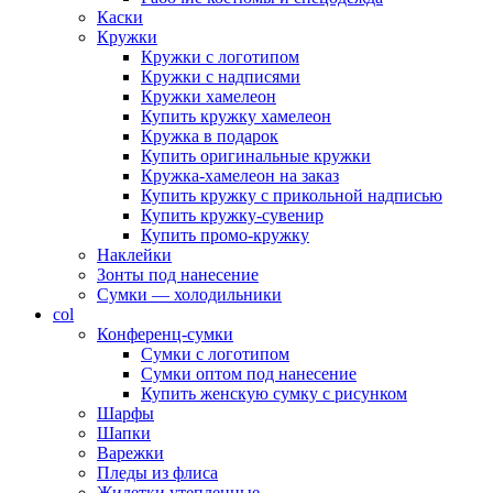
Каски
Кружки
Кружки с логотипом
Кружки с надписями
Кружки хамелеон
Купить кружку хамелеон
Кружка в подарок
Купить оригинальные кружки
Кружка-хамелеон на заказ
Купить кружку с прикольной надписью
Купить кружку-сувенир
Купить промо-кружку
Наклейки
Зонты под нанесение
Сумки — холодильники
col
Конференц-сумки
Сумки с логотипом
Сумки оптом под нанесение
Купить женскую сумку с рисунком
Шарфы
Шапки
Варежки
Пледы из флиса
Жилетки утепленные