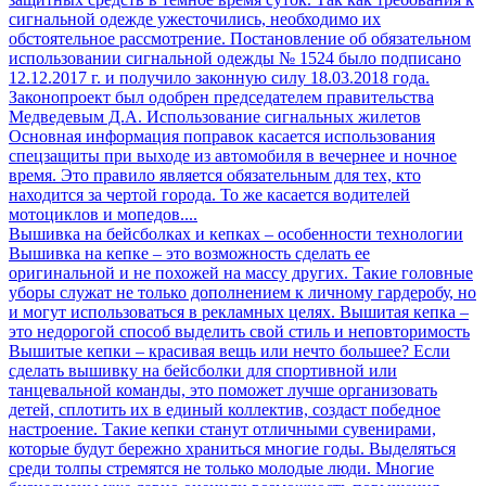
сигнальной одежде ужесточились, необходимо их
обстоятельное рассмотрение. Постановление об обязательном
использовании сигнальной одежды № 1524 было подписано
12.12.2017 г. и получило законную силу 18.03.2018 года.
Законопроект был одобрен председателем правительства
Медведевым Д.А. Использование сигнальных жилетов
Основная информация поправок касается использования
спецзащиты при выходе из автомобиля в вечернее и ночное
время. Это правило является обязательным для тех, кто
находится за чертой города. То же касается водителей
мотоциклов и мопедов....
Вышивка на бейсболках и кепках – особенности технологии
Вышивка на кепке – это возможность сделать ее
оригинальной и не похожей на массу других. Такие головные
уборы служат не только дополнением к личному гардеробу, но
и могут использоваться в рекламных целях. Вышитая кепка –
это недорогой способ выделить свой стиль и неповторимость
Вышитые кепки – красивая вещь или нечто большее? Если
сделать вышивку на бейсболки для спортивной или
танцевальной команды, это поможет лучше организовать
детей, сплотить их в единый коллектив, создаст победное
настроение. Такие кепки станут отличными сувенирами,
которые будут бережно храниться многие годы. Выделяться
среди толпы стремятся не только молодые люди. Многие