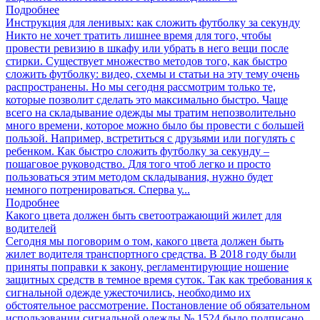
Подробнее
Инструкция для ленивых: как сложить футболку за секунду
Никто не хочет тратить лишнее время для того, чтобы
провести ревизию в шкафу или убрать в него вещи после
стирки. Существует множество методов того, как быстро
сложить футболку: видео, схемы и статьи на эту тему очень
распространены. Но мы сегодня рассмотрим только те,
которые позволит сделать это максимально быстро. Чаще
всего на складывание одежды мы тратим непозволительно
много времени, которое можно было бы провести с большей
пользой. Например, встретиться с друзьями или погулять с
ребенком. Как быстро сложить футболку за секунду –
пошаговое руководство. Для того чтоб легко и просто
пользоваться этим методом складывания, нужно будет
немного потренироваться. Сперва у...
Подробнее
Какого цвета должен быть светоотражающий жилет для
водителей
Сегодня мы поговорим о том, какого цвета должен быть
жилет водителя транспортного средства. В 2018 году были
приняты поправки к закону, регламентирующие ношение
защитных средств в темное время суток. Так как требования к
сигнальной одежде ужесточились, необходимо их
обстоятельное рассмотрение. Постановление об обязательном
использовании сигнальной одежды № 1524 было подписано