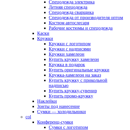
Спецодежда электрика
Летняя спецодежда
Спецодежда сварщика
Спецодежда от производителя оптом
Костюм автослесаря
Рабочие костюмы и спецодежда
Каски
Кружки
Кружки с логотипом
Кружки с надписями
Кружки хамелеон
Купить кружку хамелеон
Кружка в подарок
Купить оригинальные кружки
Кружка-хамелеон на заказ
Купить кружку с прикольной
надписью
Купить кружку-сувенир
Купить промо-кружку
Наклейки
Зонты под нанесение
Сумки — холодильники
col
Конференц-сумки
Сумки с логотипом