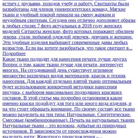
встреч с друзьями, походов учебу и работу. Свитшоты были
разработаны для членов университетских команд. Мягкие
ткани и удобный покрой пришли на смену жарким и
неудобным свитерам. Сегодня они отлично дополняют образы
в любых стилях 7 фото актуальных в 2018 году женских
моделей Ситшоты женские, фото которых поражают обилием
декора, стали любимой одеждой девочек, девушек и женщин.
Эти удобные изделия выбирают современные дамы любых
возрастов. Если вы хотите разобраться, что такое свитшот в...
Подробнее
Какие ткани подходят для нанесения печати лучше других
Вопрос о том, какие ткани лучше для печати, интересует
многих. На сегодняшний день существует огромное
множество различных видов материалов, красок и техник
нанесения. Для каждой отдельно взятой ткани оптимальным
будет использование конкретной методики нанесения
рисунка, с выбором максимально подходящих красящих
составов. В этой статье мы подробно остановимся какие
именно краски подойдут для того или иного вида изделия, и
на что стоит обращать внимание. По своему составу все ткани
можно разделить на три типа: Натуральные. Синтетические.
Смесовые (комбинированные). Печать на натуральных тканях
Натуральные ткани – это волокна, добытые из природных
источников. В зависимости от происхождения можно
выделить нити: Животного происхождения –...