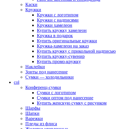
Каски
Кружки
Кружки с логотипом
Кружки с надписями
Кружки хамелеон
Купить кружку хамелеон
Кружка в подарок
Купить оригинальные кружки
Кружка-хамелеон на заказ
Купить кружку с прикольной надписью
Купить кружку-сувенир
Купить промо-кружку
Наклейки
Зонты под нанесение
Сумки — холодильники
col
Конференц-сумки
Сумки с логотипом
Сумки оптом под нанесение
Купить женскую сумку с рисунком
Шарфы
Шапки
Варежки
Пледы из флиса
Жилетки утепленные