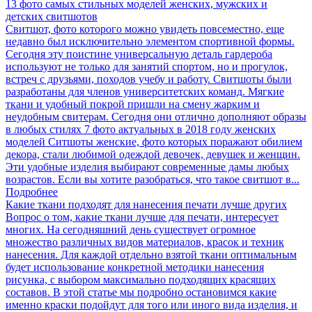
13 фото самых стильных моделей женских, мужских и
детских свитшотов
Свитшот, фото которого можно увидеть повсеместно, еще
недавно был исключительно элементом спортивной формы.
Сегодня эту поистине универсальную деталь гардероба
используют не только для занятий спортом, но и прогулок,
встреч с друзьями, походов учебу и работу. Свитшоты были
разработаны для членов университетских команд. Мягкие
ткани и удобный покрой пришли на смену жарким и
неудобным свитерам. Сегодня они отлично дополняют образы
в любых стилях 7 фото актуальных в 2018 году женских
моделей Ситшоты женские, фото которых поражают обилием
декора, стали любимой одеждой девочек, девушек и женщин.
Эти удобные изделия выбирают современные дамы любых
возрастов. Если вы хотите разобраться, что такое свитшот в...
Подробнее
Какие ткани подходят для нанесения печати лучше других
Вопрос о том, какие ткани лучше для печати, интересует
многих. На сегодняшний день существует огромное
множество различных видов материалов, красок и техник
нанесения. Для каждой отдельно взятой ткани оптимальным
будет использование конкретной методики нанесения
рисунка, с выбором максимально подходящих красящих
составов. В этой статье мы подробно остановимся какие
именно краски подойдут для того или иного вида изделия, и