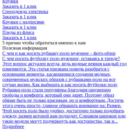
Кружки
Заказать в 1 клик
Спецодежда электрика
Заказать в 1 клик
Кружки с надписями
Заказать в 1 клик
Пледы из флиса
Заказать в 1 клик
5 причин
чтобы обратиться именно к нам
Полезная
информация
С чем и как носить рубашку-поло мужчине – фото-обзор
С чем носить футболку поло мужчине, оставаясь в тренде?
Этот вопрос актуален всегда, ведь модные веяния каждый год
изменяются. Эта статья призвана помочь разобратся с
основными моменты, касающимися создания модных,
современных мужских образов с рубашками-поло на все
случаи жизни. Как выбирать и как носить футболки поло
Рубашки-поло стали популярны благодаря ощущению
свободы и комфорта, который они дарят. Поэтому образ
обязан быть не только красивым, но и комфортным. Достичь
этого очень просто, главное обращать внимание на: Размер.
Чтоб носить поло было удобно, достаточно только подобрать
одежду, размер которой вам подходит. Слишком широкие или
узкие модели могут подчеркнуть как достоинства, так и...
Подробнее