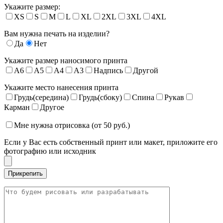
Укажите размер:
XS
S
M
L
XL
2XL
3XL
4XL
Вам нужна печать на изделии?
Да
Нет
Укажите размер наносимого принта
A6
A5
A4
A3
Надпись
Другой
Укажите место нанесения принта
Грудь(середина)
Грудь(сбоку)
Спина
Рукав
Карман
Другое
Мне нужна отрисовка (от 50 руб.)
Если у Вас есть собственный принт или макет, приложите его
фотографию или исходник