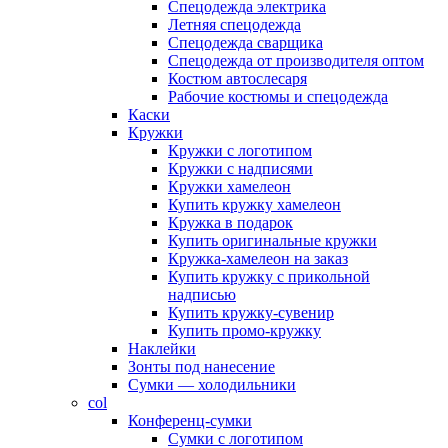
Спецодежда электрика
Летняя спецодежда
Спецодежда сварщика
Спецодежда от производителя оптом
Костюм автослесаря
Рабочие костюмы и спецодежда
Каски
Кружки
Кружки с логотипом
Кружки с надписями
Кружки хамелеон
Купить кружку хамелеон
Кружка в подарок
Купить оригинальные кружки
Кружка-хамелеон на заказ
Купить кружку с прикольной
надписью
Купить кружку-сувенир
Купить промо-кружку
Наклейки
Зонты под нанесение
Сумки — холодильники
col
Конференц-сумки
Сумки с логотипом