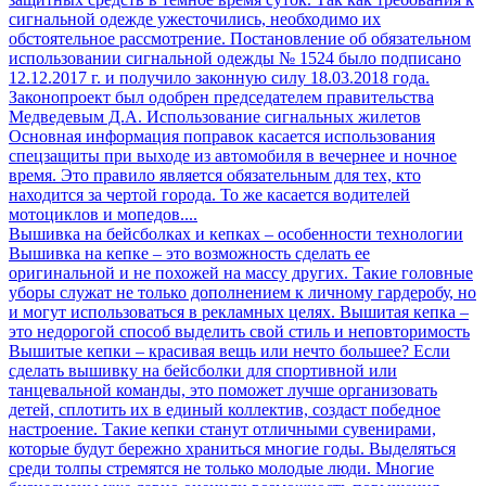
сигнальной одежде ужесточились, необходимо их
обстоятельное рассмотрение. Постановление об обязательном
использовании сигнальной одежды № 1524 было подписано
12.12.2017 г. и получило законную силу 18.03.2018 года.
Законопроект был одобрен председателем правительства
Медведевым Д.А. Использование сигнальных жилетов
Основная информация поправок касается использования
спецзащиты при выходе из автомобиля в вечернее и ночное
время. Это правило является обязательным для тех, кто
находится за чертой города. То же касается водителей
мотоциклов и мопедов....
Вышивка на бейсболках и кепках – особенности технологии
Вышивка на кепке – это возможность сделать ее
оригинальной и не похожей на массу других. Такие головные
уборы служат не только дополнением к личному гардеробу, но
и могут использоваться в рекламных целях. Вышитая кепка –
это недорогой способ выделить свой стиль и неповторимость
Вышитые кепки – красивая вещь или нечто большее? Если
сделать вышивку на бейсболки для спортивной или
танцевальной команды, это поможет лучше организовать
детей, сплотить их в единый коллектив, создаст победное
настроение. Такие кепки станут отличными сувенирами,
которые будут бережно храниться многие годы. Выделяться
среди толпы стремятся не только молодые люди. Многие