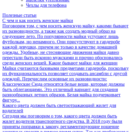
Чехлы для телефона
Полезные статьи
С чем и как носить женские майки
Поговорим том, с чем носить женскую майку, какими бывают
их разновидности, а также как создать модный образ на
следующее лето. По популярности майки уступают лишь
футболкам, но ненамного. Они присутствуют в гардеробе
каждой девушки, причем не только в качестве домашней
одежды. Удобные, не стесняющие движения майки давно
перестали быть исконно мужскими и прочно обосновались
среди женских вещей. Какие бывают майки для женщин
Майки считаются базовыми предметами гардероба, поскольку
их функциональность позволяет создавать ансамбли с другой
одеждой. Перечислим основные их разновидности:
Классические Сюда относятся белые вещи, которые должны
быть облегающими. Это отличный вариант для создания
разнообразных летних образов. Белая майка подчеркивает
фигуру...
Какого цвета должен быть светоотражающий жилет для
водителей
Сегодня мы поговорим о том, какого цвета должен быть
жилет водителя транспортного средства. В 2018 году были
приняты поправки к закону, регламентирующие ношение
защитных средств в темное время суток. Так как требования к