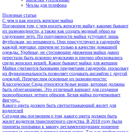
Чехлы для телефона
Полезные статьи
С чем и как носить женские майки
Поговорим том, с чем носить женскую майку, какими бывают
их разновидности, а также как создать модный образ на
следующее лето. По популярности майки уступают лишь
футболкам, но ненамного. Они присутствуют в гардеробе
каждой девушки, причем не только в качестве домашней
одежды. Удобные, не стесняющие движения майки давно
перестали быть исконно мужскими и прочно обосновались
среди женских вещей. Какие бывают майки для женщин
Майки считаются базовыми предметами гардероба, поскольку
их функциональность позволяет создавать ансамбли с другой
одеждой. Перечислим основные их разновидности:
Классические Сюда относятся белые вещи, которые должны
быть облегающими. Это отличный вариант для создания
разнообразных летних образов. Белая майка подчеркивает
фигуру...
Какого цвета должен быть светоотражающий жилет для
водителей
Сегодня мы поговорим о том, какого цвета должен быть
жилет водителя транспортного средства. В 2018 году были
приняты поправки к закону, регламентирующие ношение
защитных средств в темное время суток. Так как требования к