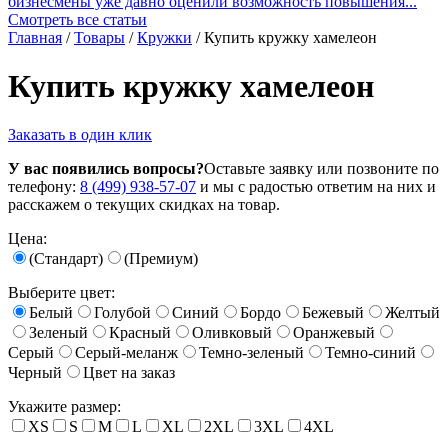
бизнесмены уже давно оценили возможность повышения...
Смотреть все статьи
Главная
/
Товары
/
Кружки
/
Купить кружку хамелеон
Купить кружку хамелеон
Заказать в один клик
У вас появились вопросы?
Оставьте заявку или позвоните по
телефону:
8 (499) 938-57-07
и мы с радостью ответим на них и
расскажем о текущих скидках на товар.
Цена:
(Стандарт)
(Премиум)
Выберите цвет:
Белый
Голубой
Синий
Бордо
Бежевый
Желтый
Зеленый
Красный
Оливковый
Оранжевый
Серый
Серый-меланж
Темно-зеленый
Темно-синий
Черный
Цвет на заказ
Укажите размер:
XS
S
M
L
XL
2XL
3XL
4XL