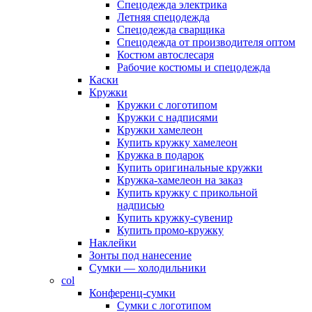
Спецодежда электрика
Летняя спецодежда
Спецодежда сварщика
Спецодежда от производителя оптом
Костюм автослесаря
Рабочие костюмы и спецодежда
Каски
Кружки
Кружки с логотипом
Кружки с надписями
Кружки хамелеон
Купить кружку хамелеон
Кружка в подарок
Купить оригинальные кружки
Кружка-хамелеон на заказ
Купить кружку с прикольной
надписью
Купить кружку-сувенир
Купить промо-кружку
Наклейки
Зонты под нанесение
Сумки — холодильники
col
Конференц-сумки
Сумки с логотипом