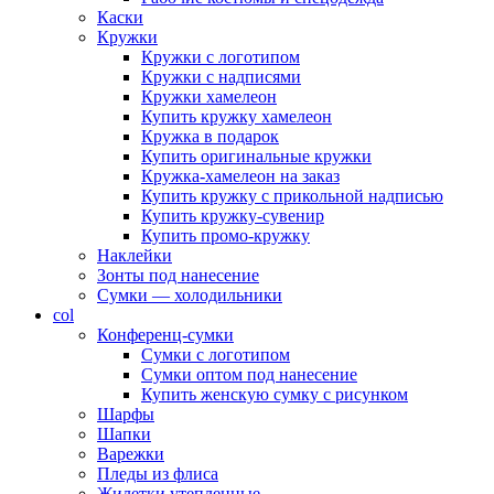
Каски
Кружки
Кружки с логотипом
Кружки с надписями
Кружки хамелеон
Купить кружку хамелеон
Кружка в подарок
Купить оригинальные кружки
Кружка-хамелеон на заказ
Купить кружку с прикольной надписью
Купить кружку-сувенир
Купить промо-кружку
Наклейки
Зонты под нанесение
Сумки — холодильники
col
Конференц-сумки
Сумки с логотипом
Сумки оптом под нанесение
Купить женскую сумку с рисунком
Шарфы
Шапки
Варежки
Пледы из флиса
Жилетки утепленные