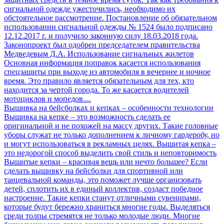
сигнальной одежде ужесточились, необходимо их
обстоятельное рассмотрение. Постановление об обязательном
использовании сигнальной одежды № 1524 было подписано
12.12.2017 г. и получило законную силу 18.03.2018 года.
Законопроект был одобрен председателем правительства
Медведевым Д.А. Использование сигнальных жилетов
Основная информация поправок касается использования
спецзащиты при выходе из автомобиля в вечернее и ночное
время. Это правило является обязательным для тех, кто
находится за чертой города. То же касается водителей
мотоциклов и мопедов....
Вышивка на бейсболках и кепках – особенности технологии
Вышивка на кепке – это возможность сделать ее
оригинальной и не похожей на массу других. Такие головные
уборы служат не только дополнением к личному гардеробу, но
и могут использоваться в рекламных целях. Вышитая кепка –
это недорогой способ выделить свой стиль и неповторимость
Вышитые кепки – красивая вещь или нечто большее? Если
сделать вышивку на бейсболки для спортивной или
танцевальной команды, это поможет лучше организовать
детей, сплотить их в единый коллектив, создаст победное
настроение. Такие кепки станут отличными сувенирами,
которые будут бережно храниться многие годы. Выделяться
среди толпы стремятся не только молодые люди. Многие