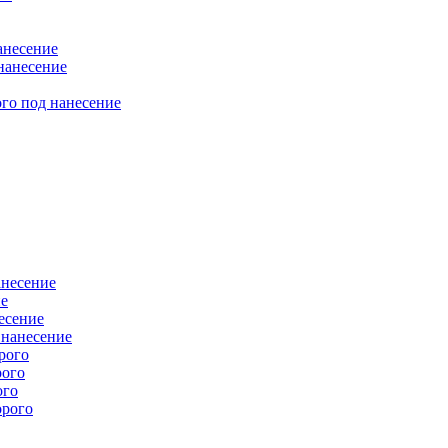
анесение
нанесение
го под нанесение
анесение
ие
есение
 нанесение
рого
рого
ого
орого