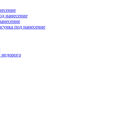
несение
од нанесение
нанесение
исунка под нанесение
е
 недорого