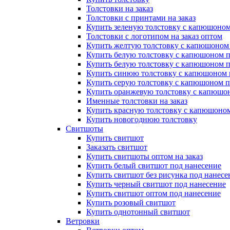
Толстовки на заказ
Толстовки с принтами на заказ
Купить зеленую толстовку с капюшоном
Толстовки с логотипом на заказ оптом
Купить желтую толстовку с капюшоном
Купить белую толстовку с капюшоном п
Купить белую толстовку с капюшоном п
Купить синюю толстовку с капюшоном 
Купить серую толстовку с капюшоном п
Купить оранжевую толстовку с капюшо
Именные толстовки на заказ
Купить красную толстовку с капюшоном
Купить новогоднюю толстовку
Свитшоты
Купить свитшот
Заказать свитшот
Купить свитшоты оптом на заказ
Купить белый свитшот под нанесение
Купить свитшот без рисунка под нанесе
Купить черный свитшот под нанесение
Купить свитшот оптом под нанесение
Купить розовый свитшот
Купить однотонный свитшот
Ветровки