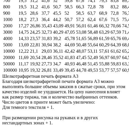
700
19,5
31,2
41,6
52
59,8
67,6
74,1
79,3
85,8
89,
800
19,5
31,2
41,6
50,7
58,5
66,3
72,8
78
83,2
88,
900
19,5
28,6
37,7
45,5
52
58,5
63,7
68,9
72,8
76,
1000
18,2
27,3
36,4
44,2
50,7
57,2
62,4
67,6
71,5
75,
2000
17,27
26,86
35,43
43,09
49,91
56,01
61,46
66,32
70,66
74,
3000
14,75
24,25
32,73
40,29
47,05
53,08
58,48
63,29
67,59
71,
4000
14,33
23,57
31,83
39,2
45,78
51,65
56,89
61,59
65,76
69,
5000
13,69
22,81
30,94
38,2
44,69
50,48
55,64
60,29
64,39
68,
10000
12,22
21,1
29,03
36,11
42,42
48,07
53,11
57,61
61,62
65,
20000
11,69
20,54
28,46
35,52
41,83
47,45
52,49
56,97
60,97
64,
50000
11,17
19,92
27,73
34,7
40,93
46,48
51,45
55,88
59,83
63,
100000
10,95
19,32
26,81
33,49
39,45
44,78
49,53
53,77
57,57
60,
Шелкотрафаретная печать формата А3
Благодаря шелкотрафаретной печати формата А3 можно
выполнять большие объемы заказов в сжатые сроки, при этом
качество изделий не ухудшается. На цену нанесения влияет
как размер тиража, так и количество выбранных оттенков.
Число цветов в принте может быть увеличено:
Для темного текстиля + 1.
При размещении рисунка на рукавах и в других
нестандартных зонах + 1.