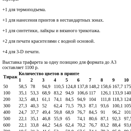
+1 для термоподъема.
+1 для нанесения принтов в нестандартных зонах.
+1 для синтетики, лайкры и вязаного трикотажа.
+2 для печати красителями с водной основой.
+4 для 3-D печати.
Выставка трафарета за одну позицию для формата до А3
составляет 1100 р.
Количество цветов в принте
Тираж
1
2
3
4
5
6
7
8
9
10
50
58,5
78
94,9
110,5
124,8
137,8
148,2
158,6
167,7
175
100
35,1
53,3
68,9
83,2
94,9
106,6
117
126,1
133,9
140
200
32,5
48,1
61,1
74,1
84,5
94,9
104
111,8
118,3
124
300
27,3
40,3
52
62,4
71,5
79,3
87,1
93,6
100,1
105
400
24,7
37,7
49,4
59,8
68,9
76,7
84,5
91
96,2
101
500
22,1
35,1
46,8
55,9
65
74,1
80,6
87,1
92,3
97,
600
22,1
33,8
44,2
54,6
62,4
70,2
76,7
83,2
88,4
93,