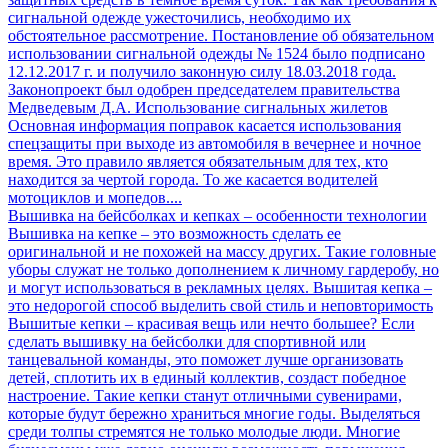
сигнальной одежде ужесточились, необходимо их
обстоятельное рассмотрение. Постановление об обязательном
использовании сигнальной одежды № 1524 было подписано
12.12.2017 г. и получило законную силу 18.03.2018 года.
Законопроект был одобрен председателем правительства
Медведевым Д.А. Использование сигнальных жилетов
Основная информация поправок касается использования
спецзащиты при выходе из автомобиля в вечернее и ночное
время. Это правило является обязательным для тех, кто
находится за чертой города. То же касается водителей
мотоциклов и мопедов....
Вышивка на бейсболках и кепках – особенности технологии
Вышивка на кепке – это возможность сделать ее
оригинальной и не похожей на массу других. Такие головные
уборы служат не только дополнением к личному гардеробу, но
и могут использоваться в рекламных целях. Вышитая кепка –
это недорогой способ выделить свой стиль и неповторимость
Вышитые кепки – красивая вещь или нечто большее? Если
сделать вышивку на бейсболки для спортивной или
танцевальной команды, это поможет лучше организовать
детей, сплотить их в единый коллектив, создаст победное
настроение. Такие кепки станут отличными сувенирами,
которые будут бережно храниться многие годы. Выделяться
среди толпы стремятся не только молодые люди. Многие