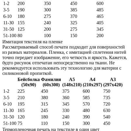
1-2
200
350
450
600
3-5
190
300
385
485
6-10
180
275
370
465
11-30
155
240
325
405
31-50
125
200
275
345
51-100
80
100
150
200
Имитация текстиля на пленке
Рассматриваемый способ печати подходит для поверхностей
из разных материалов. Пленка, с имитацией сплетения нитей
точно передает изображение, его четкость и яркость. Кажется,
будто рисунок отпечатан непосредственно на ткани. Не
рекомендуется использовать эту технологию для материи с
силиконовой пропиткой.
Бейсболка
Фамилия
А5
А4
А3
(50х90)
(60х300)
(148х210)
(210х297)
(297х420)
1-2
225
450
375
600
750
3-5
210
380
360
585
735
6-10
195
315
345
570
720
11-30
165
245
330
480
630
31-50
120
180
240
390
540
51-100
75
110
150
300
450
Термопленочная печать на текстиле в один цвет