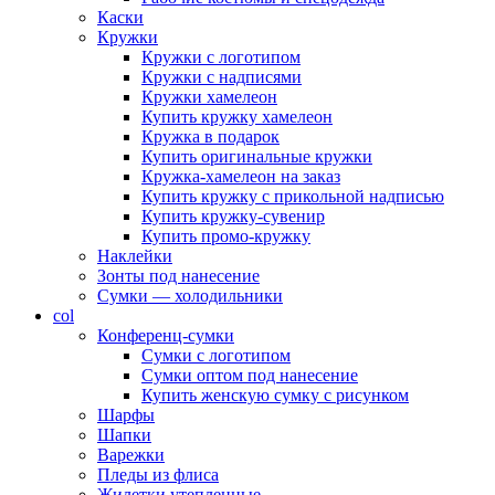
Каски
Кружки
Кружки с логотипом
Кружки с надписями
Кружки хамелеон
Купить кружку хамелеон
Кружка в подарок
Купить оригинальные кружки
Кружка-хамелеон на заказ
Купить кружку с прикольной надписью
Купить кружку-сувенир
Купить промо-кружку
Наклейки
Зонты под нанесение
Сумки — холодильники
col
Конференц-сумки
Сумки с логотипом
Сумки оптом под нанесение
Купить женскую сумку с рисунком
Шарфы
Шапки
Варежки
Пледы из флиса
Жилетки утепленные