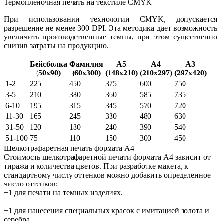
Термопленочная печать на текстиле CMYK
При использовании технологии CMYK, допускается
разрешение не менее 300 DPI. Эта методика дает возможность
увеличить производственные темпы, при этом существенно
снизив затраты на продукцию.
Бейсболка
Фамилия
А5
А4
А3
(50х90)
(60х300)
(148х210)
(210х297)
(297х420)
1-2
225
450
375
600
750
3-5
210
380
360
585
735
6-10
195
315
345
570
720
11-30
165
245
330
480
630
31-50
120
180
240
390
540
51-100
75
110
150
300
450
Шелкотрафаретная печать формата А4
Стоимость шелкотрафаретной печати формата А4 зависит от
тиража и количества цветов. При разработке макета, к
стандартному числу оттенков можно добавить определенное
число оттенков:
+1 для печати на темных изделиях.
+1 для нанесения специальных красок с имитацией золота и
серебра.