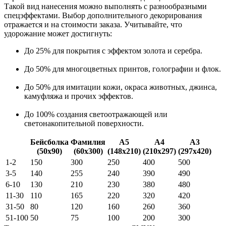
Такой вид нанесения можно выполнять с разнообразными
спецэффектами. Выбор дополнительного декорирования
отражается и на стоимости заказа. Учитывайте, что
удорожание может достигнуть:
До 25% для покрытия с эффектом золота и серебра.
До 50% для многоцветных принтов, голографии и флок.
До 50% для имитации кожи, окраса животных, джинса,
камуфляжа и прочих эффектов.
До 100% создания светоотражающей или
светонакопительной поверхности.
Бейсболка
Фамилия
А5
А4
А3
(50х90)
(60х300)
(148х210)
(210х297)
(297х420)
1-2
150
300
250
400
500
3-5
140
255
240
390
490
6-10
130
210
230
380
480
11-30
110
165
220
320
420
31-50
80
120
160
260
360
51-100
50
75
100
200
300