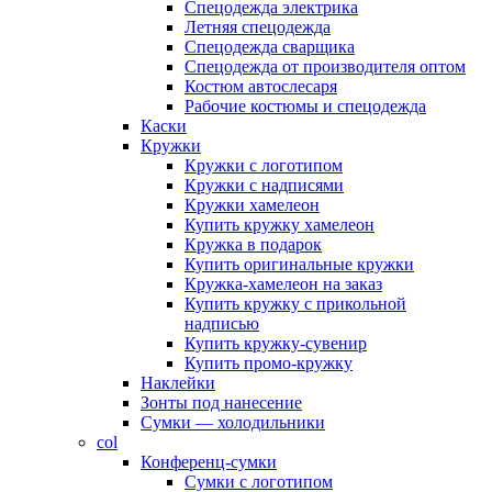
Спецодежда электрика
Летняя спецодежда
Спецодежда сварщика
Спецодежда от производителя оптом
Костюм автослесаря
Рабочие костюмы и спецодежда
Каски
Кружки
Кружки с логотипом
Кружки с надписями
Кружки хамелеон
Купить кружку хамелеон
Кружка в подарок
Купить оригинальные кружки
Кружка-хамелеон на заказ
Купить кружку с прикольной
надписью
Купить кружку-сувенир
Купить промо-кружку
Наклейки
Зонты под нанесение
Сумки — холодильники
col
Конференц-сумки
Сумки с логотипом