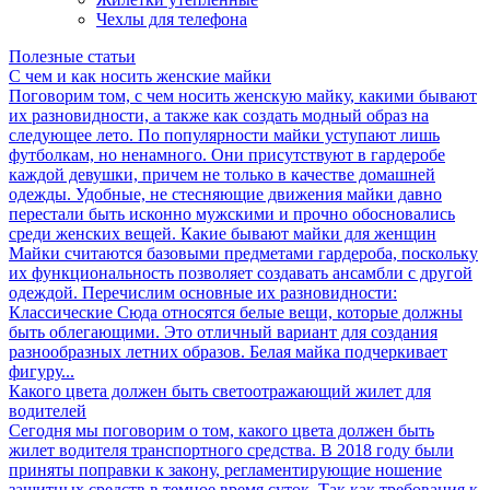
Чехлы для телефона
Полезные статьи
С чем и как носить женские майки
Поговорим том, с чем носить женскую майку, какими бывают
их разновидности, а также как создать модный образ на
следующее лето. По популярности майки уступают лишь
футболкам, но ненамного. Они присутствуют в гардеробе
каждой девушки, причем не только в качестве домашней
одежды. Удобные, не стесняющие движения майки давно
перестали быть исконно мужскими и прочно обосновались
среди женских вещей. Какие бывают майки для женщин
Майки считаются базовыми предметами гардероба, поскольку
их функциональность позволяет создавать ансамбли с другой
одеждой. Перечислим основные их разновидности:
Классические Сюда относятся белые вещи, которые должны
быть облегающими. Это отличный вариант для создания
разнообразных летних образов. Белая майка подчеркивает
фигуру...
Какого цвета должен быть светоотражающий жилет для
водителей
Сегодня мы поговорим о том, какого цвета должен быть
жилет водителя транспортного средства. В 2018 году были
приняты поправки к закону, регламентирующие ношение
защитных средств в темное время суток. Так как требования к