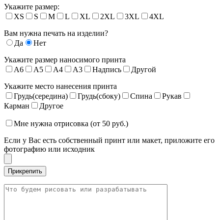
Укажите размер:
XS
S
M
L
XL
2XL
3XL
4XL
Вам нужна печать на изделии?
Да
Нет
Укажите размер наносимого принта
A6
A5
A4
A3
Надпись
Другой
Укажите место нанесения принта
Грудь(середина)
Грудь(сбоку)
Спина
Рукав
Карман
Другое
Мне нужна отрисовка (от 50 руб.)
Если у Вас есть собственный принт или макет, приложите его
фотографию или исходник