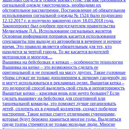
сигнальной одежде ужесточились, необходимо их
обстоятельное рассмотрение. Постановление об обязательном
использовании сигнальной одежды № 1524 было подписано
12.12.2017 г. и получило законную силу 18.03.2018 года.
Законопроект был одобрен председателем правительства
Медведевым Д.А. Использование сигнальных жилетов
Основная информация поправок касается использования
спецзащиты при выходе из автомобиля в вечернее и ночное
время. Это правило является обязательным для тех, кто
находится за чертой города. То же касается водителей
мотоциклов и мопедов....
Вышивка на бейсболках и кепках – особенности технологии
Вышивка на кепке – это возможность сделать ее
оригинальной и не похожей на массу других. Такие головные
уборы служат не только дополнением к личному гардеробу, но
и могут использоваться в рекламных целях. Вышитая кепка –
это недорогой способ выделить свой стиль и неповторимость
Вышитые кепки – красивая вещь или нечто большее? Если
сделать вышивку на бейсболки для спортивной или
танцевальной команды, это поможет лучше организовать
детей, сплотить их в единый коллектив, создаст победное
настроение. Такие кепки станут отличными сувенирами,
которые будут бережно храниться многие годы. Выделяться
среди толпы стремятся не только молодые люди. Многие