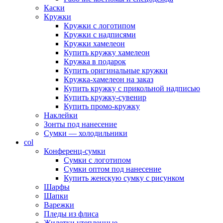
Каски
Кружки
Кружки с логотипом
Кружки с надписями
Кружки хамелеон
Купить кружку хамелеон
Кружка в подарок
Купить оригинальные кружки
Кружка-хамелеон на заказ
Купить кружку с прикольной надписью
Купить кружку-сувенир
Купить промо-кружку
Наклейки
Зонты под нанесение
Сумки — холодильники
col
Конференц-сумки
Сумки с логотипом
Сумки оптом под нанесение
Купить женскую сумку с рисунком
Шарфы
Шапки
Варежки
Пледы из флиса
Жилетки утепленные