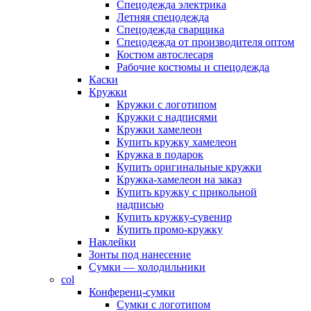
Спецодежда электрика
Летняя спецодежда
Спецодежда сварщика
Спецодежда от производителя оптом
Костюм автослесаря
Рабочие костюмы и спецодежда
Каски
Кружки
Кружки с логотипом
Кружки с надписями
Кружки хамелеон
Купить кружку хамелеон
Кружка в подарок
Купить оригинальные кружки
Кружка-хамелеон на заказ
Купить кружку с прикольной
надписью
Купить кружку-сувенир
Купить промо-кружку
Наклейки
Зонты под нанесение
Сумки — холодильники
col
Конференц-сумки
Сумки с логотипом