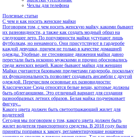
Чехлы для телефона
Полезные статьи
С чем и как носить женские майки
Поговорим том, с чем носить женскую майку, какими бывают
их разновидности, а также как создать модный образ на
следующее лето. По популярности майки уступают лишь
футболкам, но ненамного. Они присутствуют в гардеробе
каждой девушки, причем не только в качестве домашней
одежды. Удобные, не стесняющие движения майки давно
перестали быть исконно мужскими и прочно обосновались
среди женских вещей. Какие бывают майки для женщин
Майки считаются базовыми предметами гардероба, поскольку
их функциональность позволяет создавать ансамбли с другой
одеждой. Перечислим основные их разновидности:
Классические Сюда относятся белые вещи, которые должны
быть облегающими. Это отличный вариант для создания
разнообразных летних образов. Белая майка подчеркивает
фигуру...
Какого цвета должен быть светоотражающий жилет для
водителей
Сегодня мы поговорим о том, какого цвета должен быть
жилет водителя транспортного средства. В 2018 году были
приняты поправки к закону, регламентирующие ношение
защитных средств в темное время суток. Так как требования к