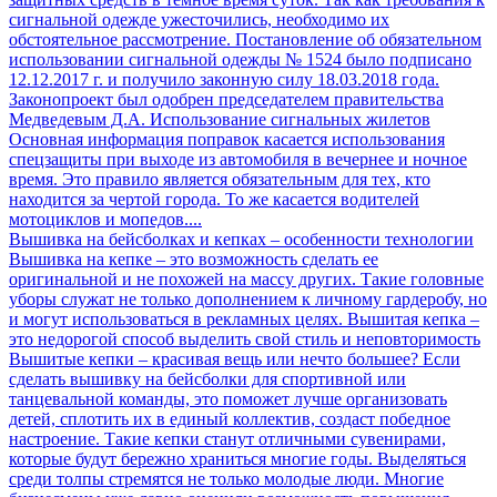
сигнальной одежде ужесточились, необходимо их
обстоятельное рассмотрение. Постановление об обязательном
использовании сигнальной одежды № 1524 было подписано
12.12.2017 г. и получило законную силу 18.03.2018 года.
Законопроект был одобрен председателем правительства
Медведевым Д.А. Использование сигнальных жилетов
Основная информация поправок касается использования
спецзащиты при выходе из автомобиля в вечернее и ночное
время. Это правило является обязательным для тех, кто
находится за чертой города. То же касается водителей
мотоциклов и мопедов....
Вышивка на бейсболках и кепках – особенности технологии
Вышивка на кепке – это возможность сделать ее
оригинальной и не похожей на массу других. Такие головные
уборы служат не только дополнением к личному гардеробу, но
и могут использоваться в рекламных целях. Вышитая кепка –
это недорогой способ выделить свой стиль и неповторимость
Вышитые кепки – красивая вещь или нечто большее? Если
сделать вышивку на бейсболки для спортивной или
танцевальной команды, это поможет лучше организовать
детей, сплотить их в единый коллектив, создаст победное
настроение. Такие кепки станут отличными сувенирами,
которые будут бережно храниться многие годы. Выделяться
среди толпы стремятся не только молодые люди. Многие