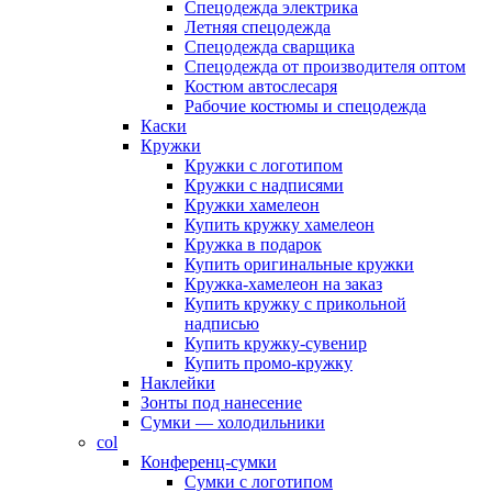
Спецодежда электрика
Летняя спецодежда
Спецодежда сварщика
Спецодежда от производителя оптом
Костюм автослесаря
Рабочие костюмы и спецодежда
Каски
Кружки
Кружки с логотипом
Кружки с надписями
Кружки хамелеон
Купить кружку хамелеон
Кружка в подарок
Купить оригинальные кружки
Кружка-хамелеон на заказ
Купить кружку с прикольной
надписью
Купить кружку-сувенир
Купить промо-кружку
Наклейки
Зонты под нанесение
Сумки — холодильники
col
Конференц-сумки
Сумки с логотипом