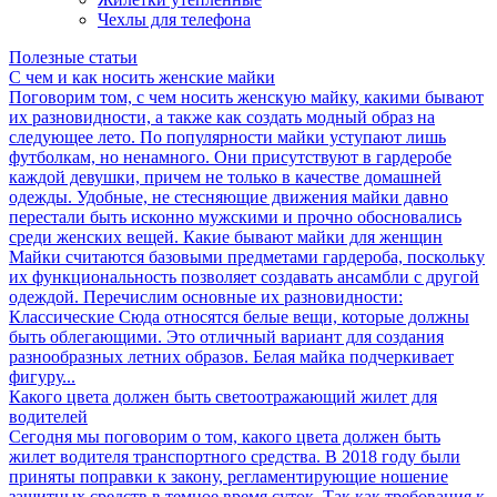
Чехлы для телефона
Полезные статьи
С чем и как носить женские майки
Поговорим том, с чем носить женскую майку, какими бывают
их разновидности, а также как создать модный образ на
следующее лето. По популярности майки уступают лишь
футболкам, но ненамного. Они присутствуют в гардеробе
каждой девушки, причем не только в качестве домашней
одежды. Удобные, не стесняющие движения майки давно
перестали быть исконно мужскими и прочно обосновались
среди женских вещей. Какие бывают майки для женщин
Майки считаются базовыми предметами гардероба, поскольку
их функциональность позволяет создавать ансамбли с другой
одеждой. Перечислим основные их разновидности:
Классические Сюда относятся белые вещи, которые должны
быть облегающими. Это отличный вариант для создания
разнообразных летних образов. Белая майка подчеркивает
фигуру...
Какого цвета должен быть светоотражающий жилет для
водителей
Сегодня мы поговорим о том, какого цвета должен быть
жилет водителя транспортного средства. В 2018 году были
приняты поправки к закону, регламентирующие ношение
защитных средств в темное время суток. Так как требования к