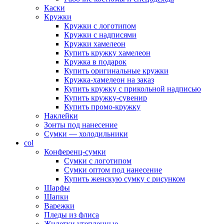
Каски
Кружки
Кружки с логотипом
Кружки с надписями
Кружки хамелеон
Купить кружку хамелеон
Кружка в подарок
Купить оригинальные кружки
Кружка-хамелеон на заказ
Купить кружку с прикольной надписью
Купить кружку-сувенир
Купить промо-кружку
Наклейки
Зонты под нанесение
Сумки — холодильники
col
Конференц-сумки
Сумки с логотипом
Сумки оптом под нанесение
Купить женскую сумку с рисунком
Шарфы
Шапки
Варежки
Пледы из флиса
Жилетки утепленные