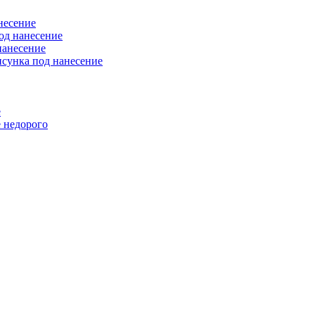
несение
од нанесение
нанесение
исунка под нанесение
е
 недорого