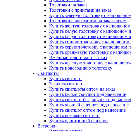
Толстовки на заказ
Толстовки с принтами на заказ
Купить зеленую толстовку с капюшоном
Толстовки с логотипом на заказ оптом
Купить желтую толстовку с капюшоном
Купить белую толстовку с капюшоном п
Купить белую толстовку с капюшоном п
Купить синюю толстовку с капюшоном 
Купить серую толстовку с капюшоном п
Купить оранжевую толстовку с капюшо
Именные толстовки на заказ
Купить красную толстовку с капюшоном
Купить новогоднюю толстовку
Свитшоты
Купить свитшот
Заказать свитшот
Купить свитшоты оптом на заказ
Купить белый свитшот под нанесение
Купить свитшот без рисунка под нанесе
Купить черный свитшот под нанесение
Купить свитшот оптом под нанесение
Купить розовый свитшот
Купить однотонный свитшот
Ветровки