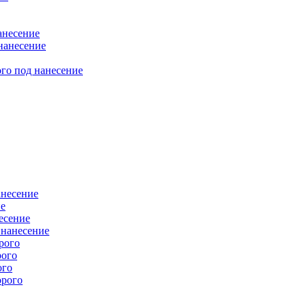
анесение
нанесение
го под нанесение
анесение
ие
есение
 нанесение
рого
рого
ого
орого