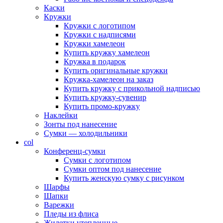
Каски
Кружки
Кружки с логотипом
Кружки с надписями
Кружки хамелеон
Купить кружку хамелеон
Кружка в подарок
Купить оригинальные кружки
Кружка-хамелеон на заказ
Купить кружку с прикольной надписью
Купить кружку-сувенир
Купить промо-кружку
Наклейки
Зонты под нанесение
Сумки — холодильники
col
Конференц-сумки
Сумки с логотипом
Сумки оптом под нанесение
Купить женскую сумку с рисунком
Шарфы
Шапки
Варежки
Пледы из флиса
Жилетки утепленные