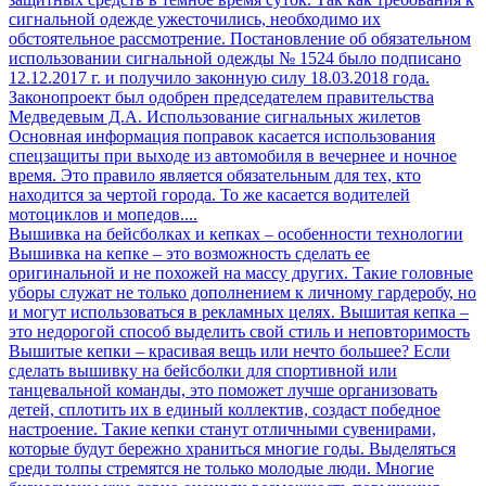
сигнальной одежде ужесточились, необходимо их
обстоятельное рассмотрение. Постановление об обязательном
использовании сигнальной одежды № 1524 было подписано
12.12.2017 г. и получило законную силу 18.03.2018 года.
Законопроект был одобрен председателем правительства
Медведевым Д.А. Использование сигнальных жилетов
Основная информация поправок касается использования
спецзащиты при выходе из автомобиля в вечернее и ночное
время. Это правило является обязательным для тех, кто
находится за чертой города. То же касается водителей
мотоциклов и мопедов....
Вышивка на бейсболках и кепках – особенности технологии
Вышивка на кепке – это возможность сделать ее
оригинальной и не похожей на массу других. Такие головные
уборы служат не только дополнением к личному гардеробу, но
и могут использоваться в рекламных целях. Вышитая кепка –
это недорогой способ выделить свой стиль и неповторимость
Вышитые кепки – красивая вещь или нечто большее? Если
сделать вышивку на бейсболки для спортивной или
танцевальной команды, это поможет лучше организовать
детей, сплотить их в единый коллектив, создаст победное
настроение. Такие кепки станут отличными сувенирами,
которые будут бережно храниться многие годы. Выделяться
среди толпы стремятся не только молодые люди. Многие