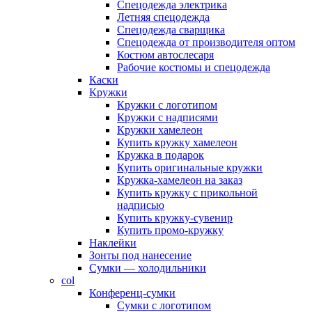
Спецодежда электрика
Летняя спецодежда
Спецодежда сварщика
Спецодежда от производителя оптом
Костюм автослесаря
Рабочие костюмы и спецодежда
Каски
Кружки
Кружки с логотипом
Кружки с надписями
Кружки хамелеон
Купить кружку хамелеон
Кружка в подарок
Купить оригинальные кружки
Кружка-хамелеон на заказ
Купить кружку с прикольной
надписью
Купить кружку-сувенир
Купить промо-кружку
Наклейки
Зонты под нанесение
Сумки — холодильники
col
Конференц-сумки
Сумки с логотипом