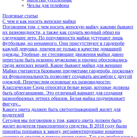
Чехлы для телефона
Полезные статьи
С чем и как носить женские майки
Поговорим том, с чем носить женскую майку, какими бывают
их разновидности, а также как создать модный образ на
следующее лето. По популярности майки уступают лишь
футболкам, но ненамного. Они присутствуют в гардеробе
каждой девушки, причем не только в качестве домашней
одежды. Удобные, не стесняющие движения майки давно
перестали быть исконно мужскими и прочно обосновались
среди женских вещей. Какие бывают майки для женщин
Майки считаются базовыми предметами гардероба, поскольку
их функциональность позволяет создавать ансамбли с другой
одеждой. Перечислим основные их разновидности:
Классические Сюда относятся белые вещи, которые должны
быть облегающими. Это отличный вариант для создания
разнообразных летних образов. Белая майка подчеркивает
фигуру...
Какого цвета должен быть светоотражающий жилет для
водителей
Сегодня мы поговорим о том, какого цвета должен быть
жилет водителя транспортного средства. В 2018 году были
приняты поправки к закону, регламентирующие ношение
защитных средств в темное время суток. Так как требования к