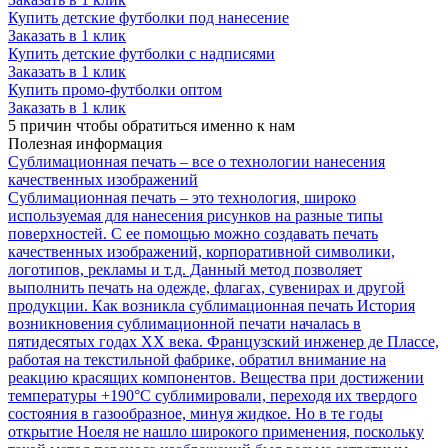
Купить детские футболки под нанесение
Заказать в 1 клик
Купить детские футболки с надписями
Заказать в 1 клик
Купить промо-футболки оптом
Заказать в 1 клик
5 причин
чтобы обратиться именно к нам
Полезная
информация
Сублимационная печать – все о технологии нанесения
качественных изображений
Сублимационная печать – это технология, широко
используемая для нанесения рисунков на разные типы
поверхностей. С ее помощью можно создавать печать
качественных изображений, корпоративной символики,
логотипов, рекламы и т.д. Данный метод позволяет
выполнить печать на одежде, флагах, сувенирах и другой
продукции. Как возникла сублимационная печать История
возникновения сублимационной печати началась в
пятидесятых годах ХХ века. Французский инженер де Плассе,
работая на текстильной фабрике, обратил внимание на
реакцию красящих компонентов. Вещества при достижении
температуры +190°С сублимировали, переходя их твердого
состояния в газообразное, минуя жидкое. Но в те годы
открытие Ноеля не нашло широкого применения, поскольку