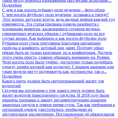
такой метод переноса изображений был весьма затратным....
Подробнее
С чем и как носить рубашку-поло мужчине – фото-обзор
С чем носить футболку поло мужчине, оставаясь в тренде?
Этот вопрос актуален всегда, ведь модные веяния каждый год
изменяются. Эта статья призвана помочь разобратся с
основными моменты, касающимися создания модных,
современных мужских образов с рубашками-поло на все
случаи жизни. Как выбирать и как носить футболки поло
Рубашки-поло стали популярны благодаря ощущению
свободы и комфорта, который они дарят. Поэтому образ
обязан быть не только красивым, но и комфортным. Достичь
этого очень просто, главное обращать внимание на: Размер.
Чтоб носить поло было удобно, достаточно только подобрать
одежду, размер которой вам подходит. Слишком широкие или
узкие модели могут подчеркнуть как достоинства, так и...
Подробнее
Какого цвета должен быть светоотражающий жилет для
водителей
Сегодня мы поговорим о том, какого цвета должен быть
жилет водителя транспортного средства. В 2018 году были
приняты поправки к закону, регламентирующие ношение
защитных средств в темное время суток. Так как требования к
сигнальной одежде ужесточились, необходимо их
обстоятельное рассмотрение. Постановление об обязательном