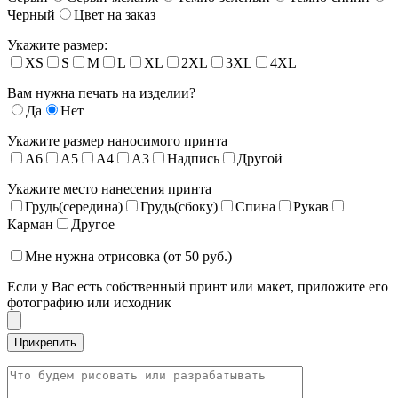
Черный
Цвет на заказ
Укажите размер:
XS
S
M
L
XL
2XL
3XL
4XL
Вам нужна печать на изделии?
Да
Нет
Укажите размер наносимого принта
A6
A5
A4
A3
Надпись
Другой
Укажите место нанесения принта
Грудь(середина)
Грудь(сбоку)
Спина
Рукав
Карман
Другое
Мне нужна отрисовка (от 50 руб.)
Если у Вас есть собственный принт или макет, приложите его
фотографию или исходник