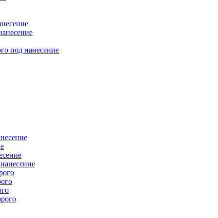
анесение
нанесение
го под нанесение
анесение
ие
есение
 нанесение
рого
рого
ого
орого