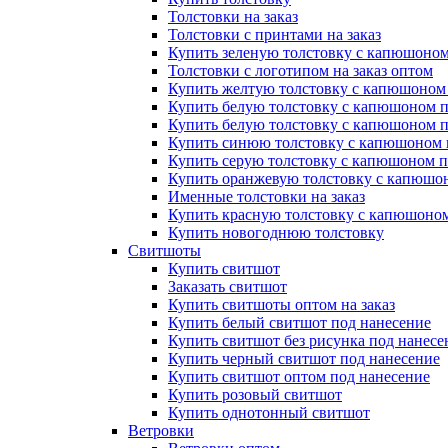
Толстовки на заказ
Толстовки с принтами на заказ
Купить зеленую толстовку с капюшоном
Толстовки с логотипом на заказ оптом
Купить желтую толстовку с капюшоном
Купить белую толстовку с капюшоном п
Купить белую толстовку с капюшоном п
Купить синюю толстовку с капюшоном 
Купить серую толстовку с капюшоном п
Купить оранжевую толстовку с капюшо
Именные толстовки на заказ
Купить красную толстовку с капюшоном
Купить новогоднюю толстовку
Свитшоты
Купить свитшот
Заказать свитшот
Купить свитшоты оптом на заказ
Купить белый свитшот под нанесение
Купить свитшот без рисунка под нанесе
Купить черный свитшот под нанесение
Купить свитшот оптом под нанесение
Купить розовый свитшот
Купить однотонный свитшот
Ветровки