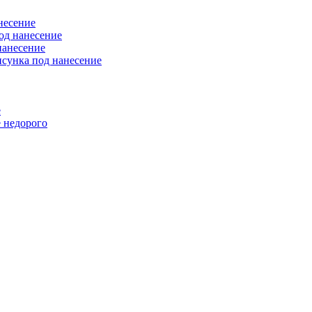
несение
од нанесение
нанесение
исунка под нанесение
е
 недорого