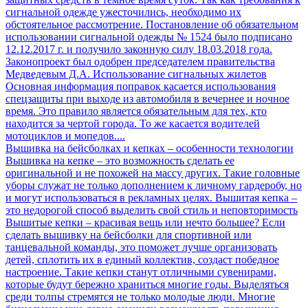
сигнальной одежде ужесточились, необходимо их
обстоятельное рассмотрение. Постановление об обязательном
использовании сигнальной одежды № 1524 было подписано
12.12.2017 г. и получило законную силу 18.03.2018 года.
Законопроект был одобрен председателем правительства
Медведевым Д.А. Использование сигнальных жилетов
Основная информация поправок касается использования
спецзащиты при выходе из автомобиля в вечернее и ночное
время. Это правило является обязательным для тех, кто
находится за чертой города. То же касается водителей
мотоциклов и мопедов....
Вышивка на бейсболках и кепках – особенности технологии
Вышивка на кепке – это возможность сделать ее
оригинальной и не похожей на массу других. Такие головные
уборы служат не только дополнением к личному гардеробу, но
и могут использоваться в рекламных целях. Вышитая кепка –
это недорогой способ выделить свой стиль и неповторимость
Вышитые кепки – красивая вещь или нечто большее? Если
сделать вышивку на бейсболки для спортивной или
танцевальной команды, это поможет лучше организовать
детей, сплотить их в единый коллектив, создаст победное
настроение. Такие кепки станут отличными сувенирами,
которые будут бережно храниться многие годы. Выделяться
среди толпы стремятся не только молодые люди. Многие