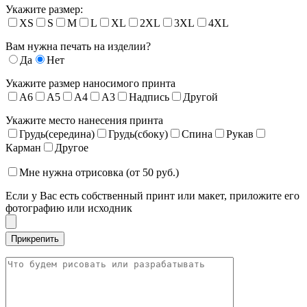
Укажите размер:
XS
S
M
L
XL
2XL
3XL
4XL
Вам нужна печать на изделии?
Да
Нет
Укажите размер наносимого принта
A6
A5
A4
A3
Надпись
Другой
Укажите место нанесения принта
Грудь(середина)
Грудь(сбоку)
Спина
Рукав
Карман
Другое
Мне нужна отрисовка (от 50 руб.)
Если у Вас есть собственный принт или макет, приложите его
фотографию или исходник