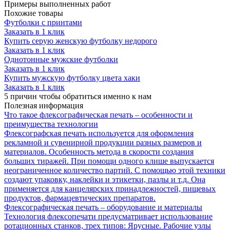
Примеры выполненных работ
Похожие товары
Футболки с принтами
Заказать в 1 клик
Купить серую женскую футболку недорого
Заказать в 1 клик
Однотонные мужские футболки
Заказать в 1 клик
Купить мужскую футболку цвета хаки
Заказать в 1 клик
5 причин
чтобы обратиться именно к нам
Полезная
информация
Что такое флексографическая печать – особенности и
преимущества технологии
Флексографская печать используется для оформления
рекламной и сувенирной продукции разных размеров и
материалов. Особенность метода в скорости создания
больших тиражей. При помощи одного клише выпускается
неограниченное количество партий. С помощью этой техники
создают упаковку, наклейки и этикетки, пазлы и т.д. Она
применяется для канцелярских принадлежностей, пищевых
продуктов, фармацевтических препаратов.
Флексографическая печать – оборудование и материалы
Технология флексопечати предусматривает использование
ротационных станков, трех типов: Ярусные. Рабочие узлы