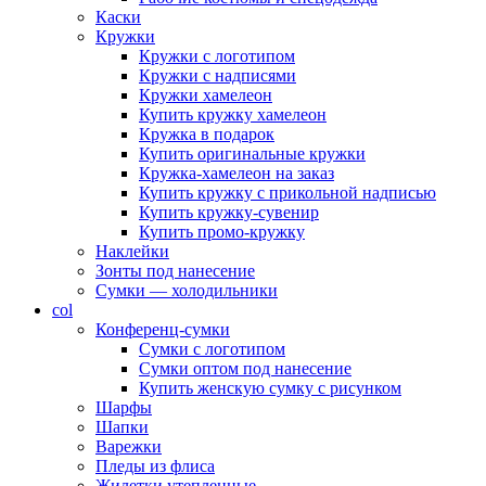
Каски
Кружки
Кружки с логотипом
Кружки с надписями
Кружки хамелеон
Купить кружку хамелеон
Кружка в подарок
Купить оригинальные кружки
Кружка-хамелеон на заказ
Купить кружку с прикольной надписью
Купить кружку-сувенир
Купить промо-кружку
Наклейки
Зонты под нанесение
Сумки — холодильники
col
Конференц-сумки
Сумки с логотипом
Сумки оптом под нанесение
Купить женскую сумку с рисунком
Шарфы
Шапки
Варежки
Пледы из флиса
Жилетки утепленные