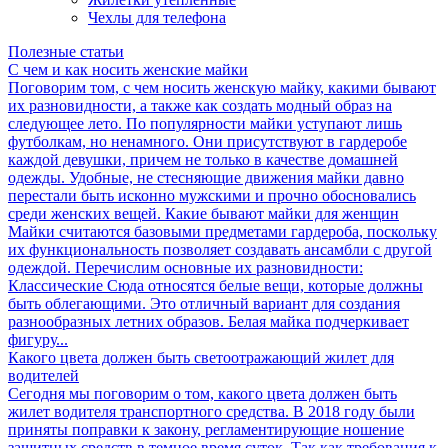
Чехлы для телефона
Полезные статьи
С чем и как носить женские майки
Поговорим том, с чем носить женскую майку, какими бывают
их разновидности, а также как создать модный образ на
следующее лето. По популярности майки уступают лишь
футболкам, но ненамного. Они присутствуют в гардеробе
каждой девушки, причем не только в качестве домашней
одежды. Удобные, не стесняющие движения майки давно
перестали быть исконно мужскими и прочно обосновались
среди женских вещей. Какие бывают майки для женщин
Майки считаются базовыми предметами гардероба, поскольку
их функциональность позволяет создавать ансамбли с другой
одеждой. Перечислим основные их разновидности:
Классические Сюда относятся белые вещи, которые должны
быть облегающими. Это отличный вариант для создания
разнообразных летних образов. Белая майка подчеркивает
фигуру...
Какого цвета должен быть светоотражающий жилет для
водителей
Сегодня мы поговорим о том, какого цвета должен быть
жилет водителя транспортного средства. В 2018 году были
приняты поправки к закону, регламентирующие ношение
защитных средств в темное время суток. Так как требования к