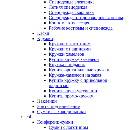
Спецодежда электрика
Летняя спецодежда
Спецодежда сварщика
Спецодежда от производителя оптом
Костюм автослесаря
Рабочие костюмы и спецодежда
Каски
Кружки
Кружки с логотипом
Кружки с надписями
Кружки хамелеон
Купить кружку хамелеон
Кружка в подарок
Купить оригинальные кружки
Кружка-хамелеон на заказ
Купить кружку с прикольной
надписью
Купить кружку-сувенир
Купить промо-кружку
Наклейки
Зонты под нанесение
Сумки — холодильники
col
Конференц-сумки
Сумки с логотипом