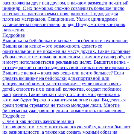
расположены друг над другом, в каждом размещен печатный
цилиндр. С их помощью сложно совмещать большое число
оттенков на растягиваемых поверхностях. Подходят для
плотных материалов. Секционные. Узлы с цилиндрами
установлены горизонтально, в ряд. Предусмотрен контроль
натяжения...
Подробнее
Вышивка на бейсболках и кепках – особенности технологии
Вышивка на кепке – это возможность сделать ее
оригинальной и не похожей на массу других. Такие головные
уборы служат не только дополнением к личному гардеробу, но
и могут использоваться в рекламных целях. Вышитая кепка –
это недорогой способ выделить свой стиль и неповторимость
Вышитые кепки – красивая вещь или нечто большее? Если
сделать вышивку на бейсболки для спортивной или
танцевальной команды, это поможет лучше организовать
детей, сплотить их в единый коллектив, создаст победное
настроение. Такие кепки станут отличными сувенирами,
которые будут бережно храниться многие годы. Выделяться
среди толпы стремятся не только молодые люди. Многие
бизнесмены уже давно оценили возможность повышения...
Подробнее
С чем и как носить женские майки
Поговорим том, с чем носить женскую майку, какими бывают
их разновидности, а также как создать модный образ на